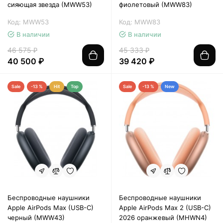
сияющая звезда (MWW53)
фиолетовый (MWW83)
Код: MWW53
Код: MWW83
В наличии
В наличии
46 575 ₽
45 333 ₽
40 500 ₽
39 420 ₽
Sale
-13 %
Hit
Top
Sale
-13 %
New
Беспроводные наушники
Беспроводные наушники
Apple AirPods Max (USB-C)
Apple AirPods Max 2 (USB-C)
черный (MWW43)
2026 оранжевый (MHWN4)