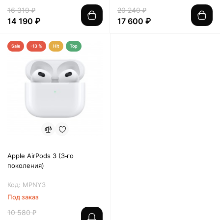
16 319 ₽
20 240 ₽
14 190 ₽
17 600 ₽
Sale
-13 %
Hit
Top
Apple AirPods 3 (3‑го
поколения)
Код: MPNY3
Под заказ
10 580 ₽