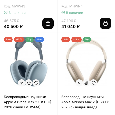
Код: MWW43
Код: MHWN4
В наличии
В наличии
46 575 ₽
47 196 ₽
40 500 ₽
41 040 ₽
Sale
-13 %
Top
New
Sale
-13 %
Top
Беспроводные наушники
Беспроводные наушники
Apple AirPods Max 2 (USB-C)
Apple AirPods Max 2 (USB-C)
2026 синий (MHWM4)
2026 сияющая звезда
(MHWL4)