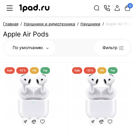
0
Главная
Наушники и аудиотехника
Наушники
Apple Air Pods
Apple Air Pods
По умолчанию
Фильтр
Sale
-13 %
Hit
Top
Sale
-13 %
Hit
Top