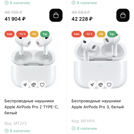
В наличии
В наличии
48 190 ₽
48 563 ₽
41 904 ₽
42 228 ₽
Sale
-13 %
Hit
Top
Sale
-13 %
Hit
Top
Беспроводные наушники
Беспроводные наушники
Apple AirPods Pro 2 TYPE-C,
Apple AirPods Pro 3, белый
белый
Код: MFHP4
Код: MTJV3
В наличии
В наличии