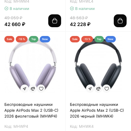
Код: MHWM4
Код: MHWL4
В наличии
В наличии
49 059 ₽
48 563 ₽
42 660 ₽
42 228 ₽
Sale
-13 %
Top
New
Sale
-13 %
Top
New
Беспроводные наушники
Беспроводные наушники
Apple AirPods Max 2 (USB-C)
Apple AirPods Max 2 (USB-C)
2026 фиолетовый (MHWP4)
2026 черный (MHWK4)
Код: MHWP4
Код: MHWK4