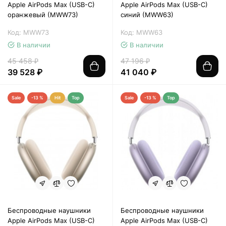
Apple AirPods Max (USB-C)
Apple AirPods Max (USB-C)
оранжевый (MWW73)
синий (MWW63)
Код: MWW73
Код: MWW63
В наличии
В наличии
45 458 ₽
47 196 ₽
39 528 ₽
41 040 ₽
Sale
-13 %
Hit
Top
Sale
-13 %
Top
Беспроводные наушники
Беспроводные наушники
Apple AirPods Max (USB-C)
Apple AirPods Max (USB-C)