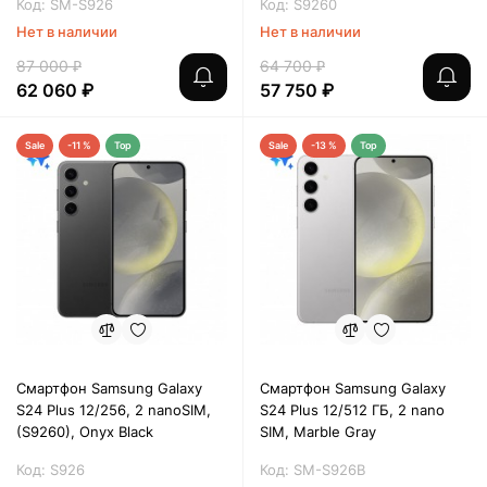
Код: SM-S926
Код: S9260
Нет в наличии
Нет в наличии
87 000 ₽
64 700 ₽
62 060 ₽
57 750 ₽
Sale
-11 %
Top
Sale
-13 %
Top
Смартфон Samsung Galaxy
Смартфон Samsung Galaxy
S24 Plus 12/256, 2 nanoSIM,
S24 Plus 12/512 ГБ, 2 nano
(S9260), Onyx Black
SIM, Marble Gray
Код: S926
Код: SM-S926B