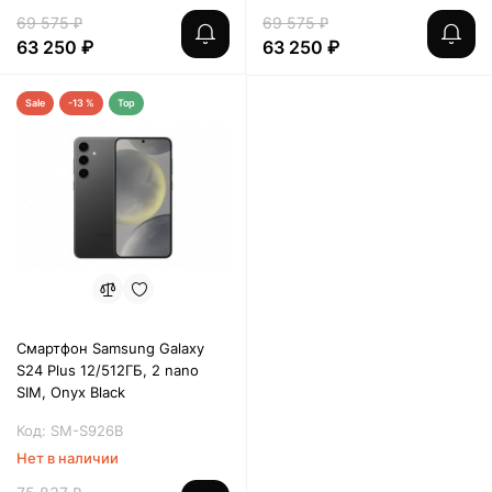
69 575 ₽
69 575 ₽
63 250 ₽
63 250 ₽
Sale
-13 %
Top
Смартфон Samsung Galaxy
S24 Plus 12/512ГБ, 2 nano
SIM, Onyx Black
Код: SM-S926B
Нет в наличии