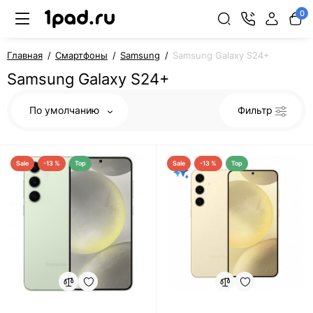
0
Главная
Смартфоны
Samsung
Samsung Galaxy S24+
Samsung Galaxy S24+
По умолчанию
Фильтр
Sale
-13 %
Top
Sale
-13 %
Top