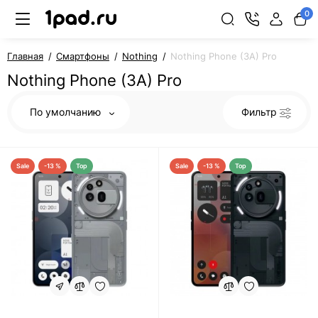
0
Главная
Смартфоны
Nothing
Nothing Phone (3A) Pro
Nothing Phone (3A) Pro
По умолчанию
Фильтр
Sale
-13 %
Top
Sale
-13 %
Top