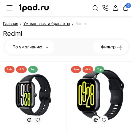
0
Главная
Умные часы и браслеты
Redmi
Redmi
По умолчанию
Фильтр
Sale
-9 %
Top
Sale
-9 %
Top