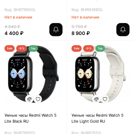
Код: BHR7995GL
Код: BHR9388GL
Нет в наличии
Нет в наличии
4 840 ₽
9 790 ₽
4 400 ₽
8 900 ₽
Sale
-9 %
Top
Sale
-9 %
Top
Умные часы Redmi Watch 5
Умные часы Redmi Watch 5
Lite Black RU
Lite Light Gold RU
Код: BHR7995GL
Код: BHR8791GL