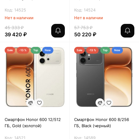
Код: 14525
Код: 14524
Нет в наличии
Нет в наличии
45 333 ₽
57 753 ₽
39 420 ₽
50 220 ₽
Sale
-13 %
Top
New
Sale
-13 %
Top
New
Смартфон Honor 600 12/512
Смартфон Honor 600 8/256
ГБ, Gold (золотой)
ГБ, Black (черный)
Код: 14521
Код: 14589