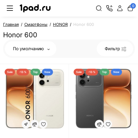
0
Главная
Смартфоны
HONOR
Honor 600
Honor 600
По умолчанию
Фильтр
Sale
-13 %
Top
New
Sale
-13 %
Top
New