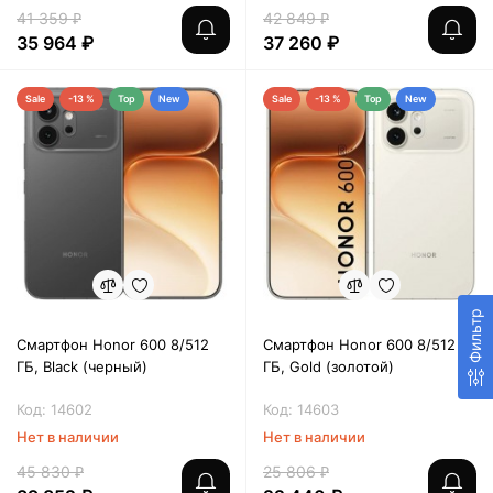
41 359 ₽
42 849 ₽
35 964 ₽
37 260 ₽
Sale
-13 %
Top
New
Sale
-13 %
Top
New
Фильтр
Смартфон Honor 600 8/512
Смартфон Honor 600 8/512
ГБ, Black (черный)
ГБ, Gold (золотой)
Код: 14602
Код: 14603
Нет в наличии
Нет в наличии
45 830 ₽
25 806 ₽