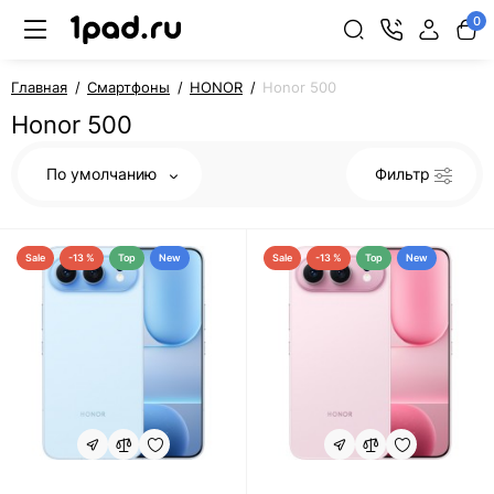
0
Главная
Смартфоны
HONOR
Honor 500
Honor 500
По умолчанию
Фильтр
Sale
-13 %
Top
New
Sale
-13 %
Top
New