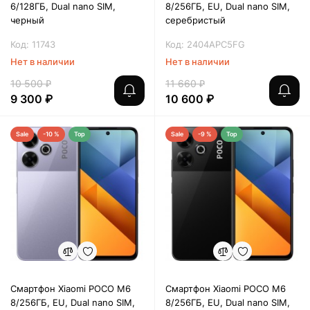
6/128ГБ, Dual nano SIM,
8/256ГБ, EU, Dual nano SIM,
черный
серебристый
Код: 11743
Код: 2404APC5FG
Нет в наличии
Нет в наличии
10 500 ₽
11 660 ₽
9 300 ₽
10 600 ₽
Sale
-10 %
Top
Sale
-9 %
Top
Смартфон Xiaomi POCO M6
Смартфон Xiaomi POCO M6
8/256ГБ, EU, Dual nano SIM,
8/256ГБ, EU, Dual nano SIM,