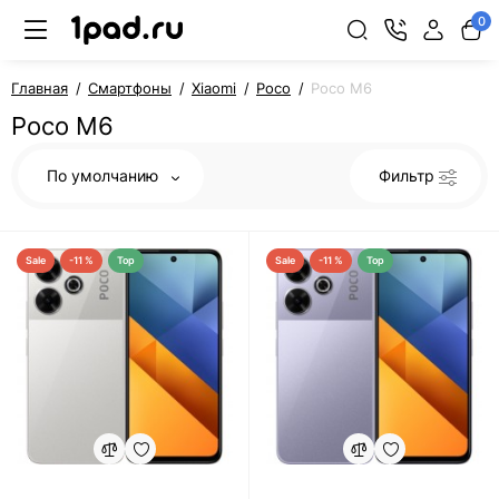
0
Главная
Смартфоны
Xiaomi
Poco
Poco M6
Poco M6
По умолчанию
Фильтр
Sale
-11 %
Top
Sale
-11 %
Top