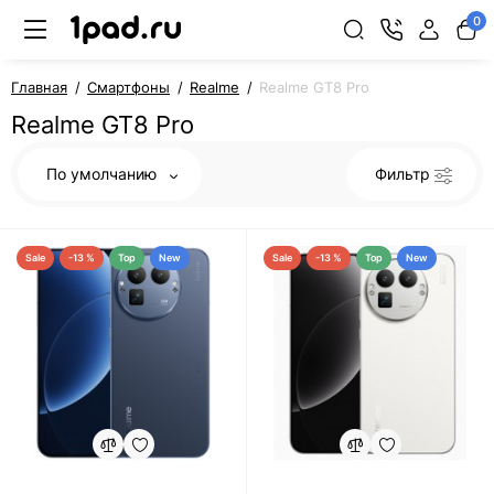
0
Главная
Смартфоны
Realme
Realme GT8 Pro
Realme GT8 Pro
По умолчанию
Фильтр
Sale
-13 %
Top
New
Sale
-13 %
Top
New