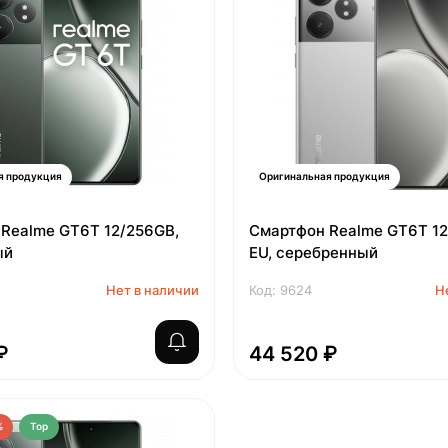
я продукция
Оригинальная продукция
Realme GT6T 12/256GB,
Смартфон Realme GT6T 12
ый
EU, серебренный
Нет в наличии
Код: 9624
Н
₽
44 520 ₽
%
Top