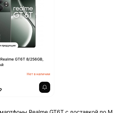
я продукция
Realme GT6T 8/256GB,
ый
Нет в наличии
₽
смартфоны Realme GT6T с доставкой по М