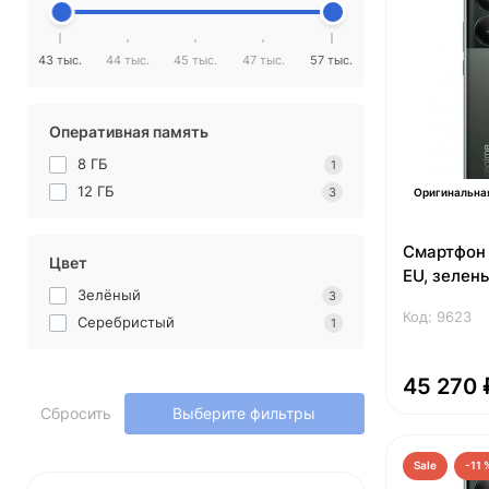
43 тыс.
44 тыс.
45 тыс.
47 тыс.
57 тыс.
Оперативная память
8 ГБ
1
12 ГБ
3
Оригинальна
Смартфон 
Цвет
EU, зелен
Зелёный
3
Код: 9623
Серебристый
1
45 270 
Сбросить
Выберите фильтры
Sale
-11 