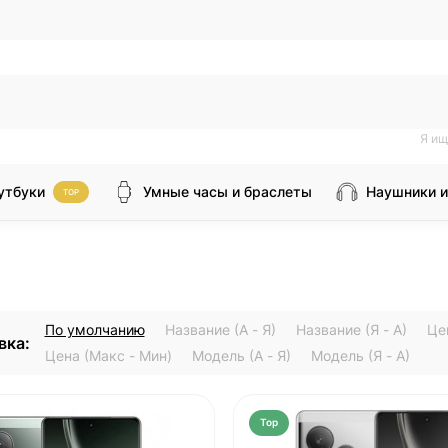
Я ищ
утбуки
Умные часы и браслеты
Наушники и
TOP
По умолчанию
Название (А - Я)
Название (Я - А)
Це
вка:
Цена (Макс - Мин)
Модель (А - Я)
Модель (Я - А)
Top