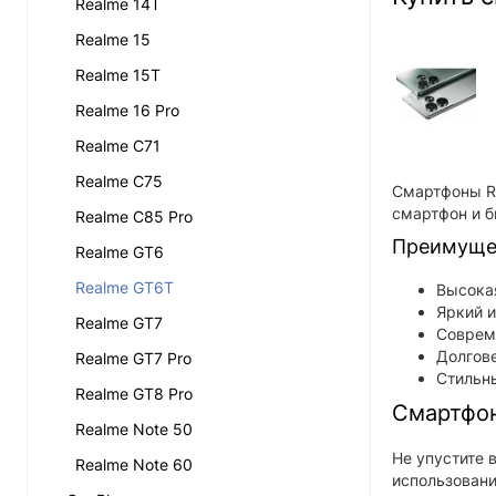
Realme 14T
Realme 15
Realme 15T
Realme 16 Pro
Realme C71
Realme C75
Смартфоны Re
смартфон и б
Realme C85 Pro
Преимущес
Realme GT6
Realme GT6T
Высока
Яркий и
Realme GT7
Соврем
Долгове
Realme GT7 Pro
Стильны
Realme GT8 Pro
Смартфон
Realme Note 50
Не упустите 
Realme Note 60
использовани