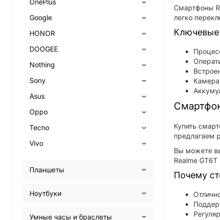
OnePlus
Смартфоны Re
Google
легко перекл
Ключевые 
HONOR
DOOGEE
Процес
Операти
Nothing
Встроен
Sony
Камера:
Аккумул
Asus
Смартфон
Oppo
Купить смарт
Tecno
предлагаем р
Vivo
Вы можете вы
Realme GT6T 
Планшеты
Почему ст
Ноутбуки
Отлично
Поддерж
Регуля
Умные часы и браслеты