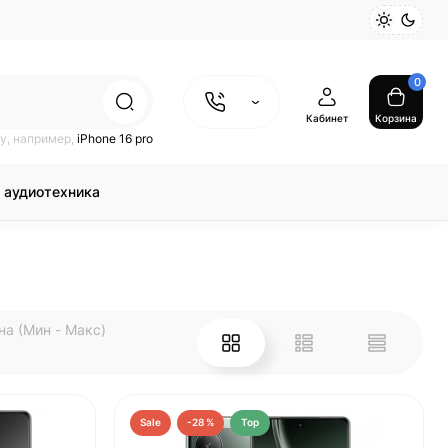
0
Кабинет
Корзина
у, например,
iPhone 16 pro
 аудиотехника
на (Мин - Макс)
Sale
-28 %
Top