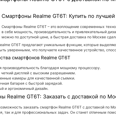
Смартфоны Realme GT6T: Купить по лучшей 
Смартфоны Realme GT6T – это воплощение современных техноло
в себе мощность, производительность и привлекательный дизай
можно по доступной цене, а быстрая доставка по Москве сде
alme GT6T предлагают уникальные функции, которые выделяют 
ыть уверенными, что получаете качественное устройство, спос
тва смартфонов Realme GT6T
я производительность благодаря мощному процессору.
 четкий дисплей с высоким разрешением.
енные камеры для качественной съемки.
чная батарея с быстрой зарядкой.
й и эргономичный дизайн.
ы Realme GT6T: Заказать с доставкой по Мо
возможность заказать смартфон Realme GT6T с доставкой по Мо
я, так и для профессиональных задач. Он станет отличным пом