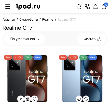
0
Главная
Смартфоны
Realme
Realme GT7
Realme GT7
По умолчанию
Фильтр
Sale
-13 %
Top
New
Sale
-13 %
Top
New