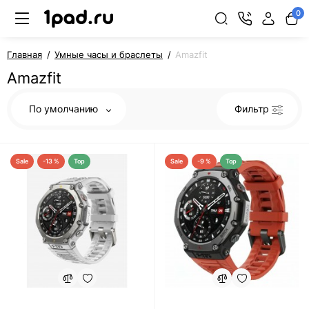
0
Главная
Умные часы и браслеты
Amazfit
Amazfit
По умолчанию
Фильтр
Sale
-13 %
Top
Sale
-9 %
Top