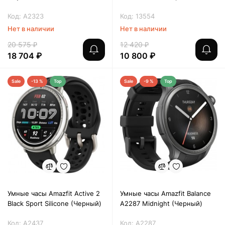
Код: A2323
Код: 13554
Нет в наличии
Нет в наличии
20 575 ₽
12 420 ₽
18 704 ₽
10 800 ₽
Sale
-13 %
Top
Sale
-9 %
Top
Умные часы Amazfit Active 2
Умные часы Amazfit Balance
Black Sport Silicone (Черный)
A2287 Midnight (Черный)
Код: A2437
Код: A2287