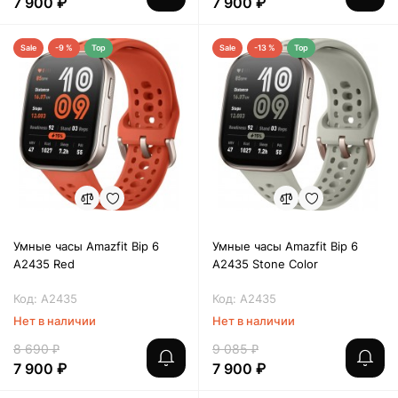
7 900 ₽
7 900 ₽
Sale
-9 %
Top
Sale
-13 %
Top
Умные часы Amazfit Bip 6
Умные часы Amazfit Bip 6
A2435 Red
A2435 Stone Color
Код: A2435
Код: A2435
Нет в наличии
Нет в наличии
8 690 ₽
9 085 ₽
7 900 ₽
7 900 ₽