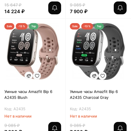
15 647 ₽
9 085 ₽
14 224 ₽
7 900 ₽
Sale
-13 %
Top
Sale
-13 %
Top
Умные часы Amazfit Bip 6
Умные часы Amazfit Bip 6
A2435 Blush
A2435 Charcoal Gray
Код: A2435
Код: A2435
Нет в наличии
Нет в наличии
9 085 ₽
9 085 ₽