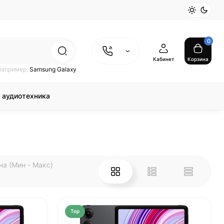
0
Кабинет
Корзина
например,
Samsung Galaxy
 аудиотехника
на (Мин - Макс)
Top