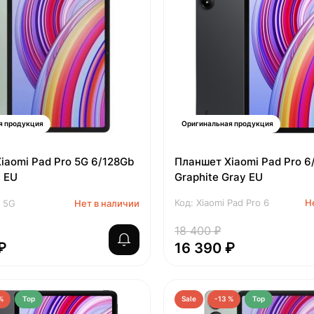
я продукция
Оригинальная продукция
iaomi Pad Pro 5G 6/128Gb
Планшет Xiaomi Pad Pro 6
n EU
Graphite Gray EU
Код: Xiaomi Pad Pro 6
Н
o 5G
Нет в наличии
18 400 ₽
₽
16 390 ₽
%
Top
Sale
-13 %
Top