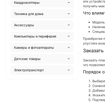
эти устройст
Квадрокоптеры
получить мак
Что влияе
Техника для дома
Модель 
Аксессуары
Наличие
Специа
Компьютеры и периферия
Приобретая п
упустите воз
Камеры и фотоаппараты
Заказать
Детские товары
Заказать пла
что позволяе
Электротранспорт
Порядок о
Выберит
Ознаком
Добавьт
Укажите
Подтвер