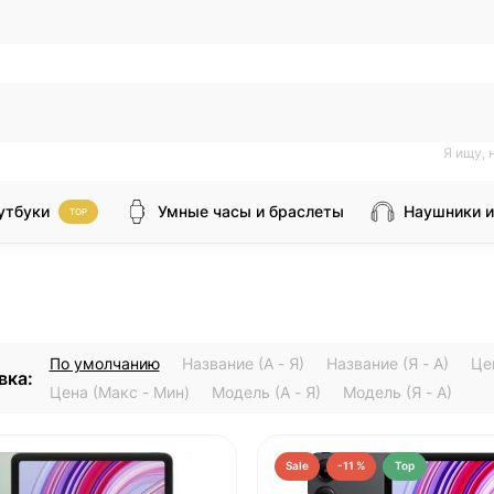
Я ищу, 
утбуки
Умные часы и браслеты
Наушники и
TOP
По умолчанию
Название (А - Я)
Название (Я - А)
Це
вка:
Цена (Макс - Мин)
Модель (А - Я)
Модель (Я - А)
Sale
-11 %
Top