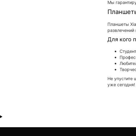
Мы гарантиру
Планшеты
Планшеты Xia
развлечений 
Для кого 
Студент
Професс
Любител
Творчес
Не упустите 
уже сегодня!