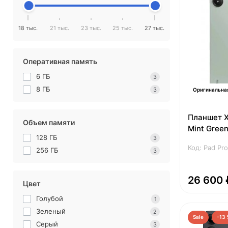
18 тыс.
21 тыс.
23 тыс.
25 тыс.
27 тыс.
Оперативная память
6 ГБ
3
8 ГБ
3
Оригинальна
Планшет X
Объем памяти
Mint Gree
128 ГБ
3
Код: Pad Pr
256 ГБ
3
26 600 
Цвет
Голубой
1
Зеленый
2
Sale
-13 
Серый
3