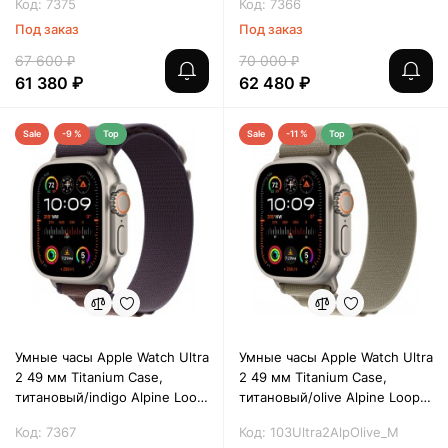
Код: 7375
Код: 7366
Под заказ
Под заказ
67 600 ₽
70 000 ₽
61 380 ₽
62 480 ₽
Sale
-9 %
Top
Sale
-11 %
Top
Умные часы Apple Watch Ultra
Умные часы Apple Watch Ultra
2 49 мм Titanium Case,
2 49 мм Titanium Case,
титановый/indigo Alpine Loop
титановый/olive Alpine Loop
(S)
(L)
Код: 7367
Код: 103Ultra2AlpOlive_M