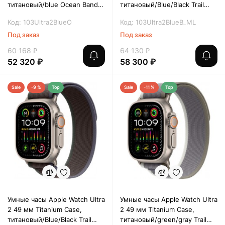
титановый/blue Ocean Band
титановый/Blue/Black Trail
One Size
Loop (M/L)
Код: 103Ultra2BlueO
Код: 103Ultra2BlueB_ML
Под заказ
Под заказ
60 168 ₽
64 130 ₽
52 320 ₽
58 300 ₽
Sale
-9 %
Top
Sale
-11 %
Top
Умные часы Apple Watch Ultra
Умные часы Apple Watch Ultra
2 49 мм Titanium Case,
2 49 мм Titanium Case,
титановый/Blue/Black Trail
титановый/green/gray Trail