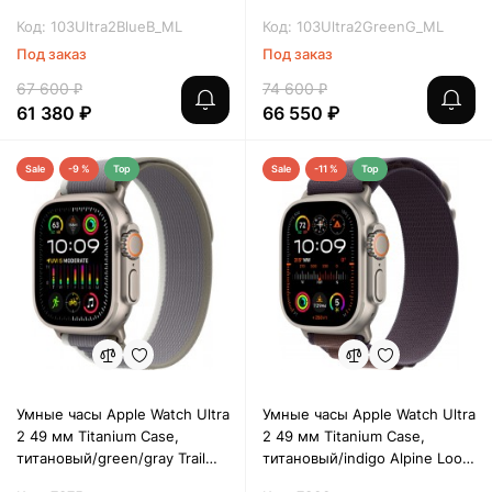
Loop (S/M)
Loop (M/L)
Код: 103Ultra2BlueB_ML
Код: 103Ultra2GreenG_ML
Под заказ
Под заказ
67 600 ₽
74 600 ₽
61 380 ₽
66 550 ₽
Sale
-9 %
Top
Sale
-11 %
Top
Умные часы Apple Watch Ultra
Умные часы Apple Watch Ultra
2 49 мм Titanium Case,
2 49 мм Titanium Case,
титановый/green/gray Trail
титановый/indigo Alpine Loop
Loop (S/M)
(M)