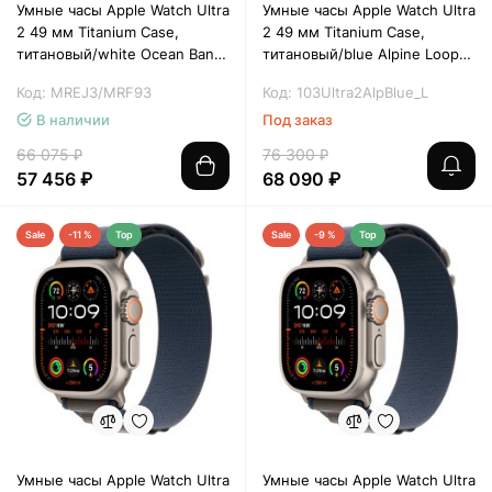
Умные часы Apple Watch Ultra
Умные часы Apple Watch Ultra
2 49 мм Titanium Case,
2 49 мм Titanium Case,
титановый/white Ocean Band
титановый/blue Alpine Loop
One Size (MRF93/MREJ3)
(L)
Код: MREJ3/MRF93
Код: 103Ultra2AlpBlue_L
В наличии
Под заказ
66 075 ₽
76 300 ₽
57 456 ₽
68 090 ₽
Sale
-11 %
Top
Sale
-9 %
Top
Умные часы Apple Watch Ultra
Умные часы Apple Watch Ultra