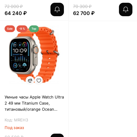
72 000 ₽
70 300 ₽
64 240 ₽
62 700 ₽
Sale
-9 %
Top
Умные часы Apple Watch Ultra
2 49 мм Titanium Case,
титановый/orange Ocean
Band One Size
Код: MREH3
Под заказ