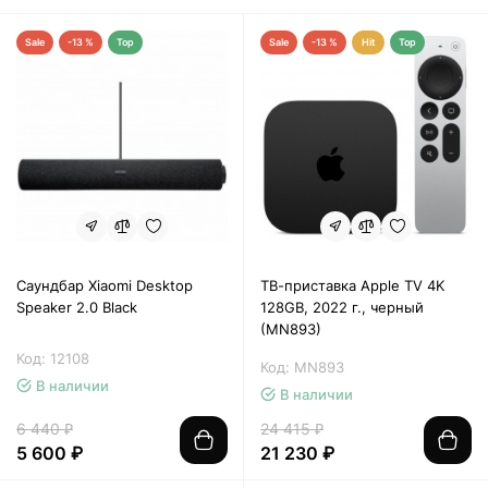
Sale
-13 %
Top
Sale
-13 %
Hit
Top
Саундбар Xiaomi Desktop
ТВ-приставка Apple TV 4K
Speaker 2.0 Black
128GB, 2022 г., черный
(MN893)
Код: 12108
Код: MN893
В наличии
В наличии
6 440 ₽
24 415 ₽
5 600 ₽
21 230 ₽