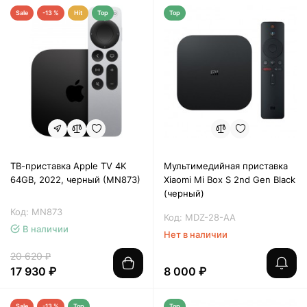
Sale
-13 %
Hit
Top
Top
ТВ-приставка Apple TV 4K
Мультимедийная приставка
64GB, 2022, черный (MN873)
Xiaomi Mi Box S 2nd Gen Black
(черный)
Код: MN873
Код: MDZ-28-AA
В наличии
Нет в наличии
20 620 ₽
17 930 ₽
8 000 ₽
Sale
-13 %
Top
Top