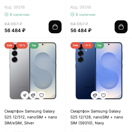
Код: S931B
Код: S931B
В наличии
В наличии
64 957 ₽
64 957 ₽
56 484 ₽
56 484 ₽
Sale
-13 %
Top
Sale
-11 %
Top
Смартфон Samsung Galaxy
Смартфон Samsung Galaxy
S25 12/512, nanoSIM + nano
S25 12/128, nanoSIM + nano
SIM/eSIM, Silver
SIM (S9310), Navy