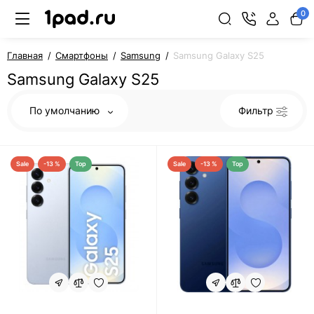
0
Главная
Смартфоны
Samsung
Samsung Galaxy S25
Samsung Galaxy S25
По умолчанию
Фильтр
Sale
-13 %
Top
Sale
-13 %
Top