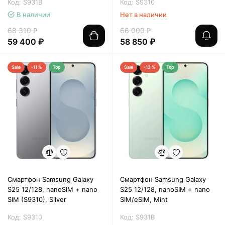
Код: S931B
Код: S9310
В наличии
Нет в наличии
68 310 ₽
66 000 ₽
59 400 ₽
58 850 ₽
Sale
-11 %
Top
Sale
-13 %
Top
Смартфон Samsung Galaxy
Смартфон Samsung Galaxy
S25 12/128, nanoSIM + nano
S25 12/128, nanoSIM + nano
SIM (S9310), Silver
SIM/eSIM, Mint
Код: S9310
Код: S931B