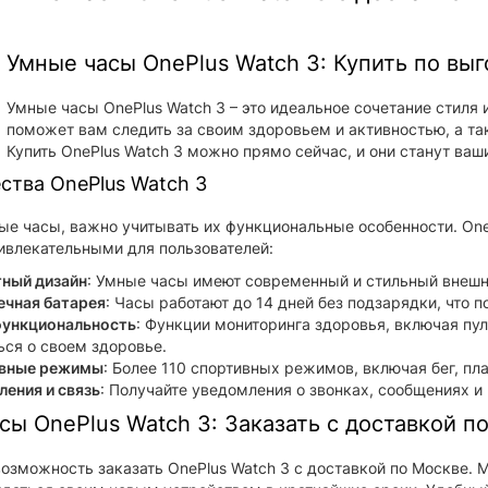
Умные часы OnePlus Watch 3: Купить по вы
Умные часы OnePlus Watch 3 – это идеальное сочетание стиля 
поможет вам следить за своим здоровьем и активностью, а та
Купить OnePlus Watch 3 можно прямо сейчас, и они станут в
тва OnePlus Watch 3
е часы, важно учитывать их функциональные особенности. One
ивлекательными для пользователей:
тный дизайн
: Умные часы имеют современный и стильный внешн
ечная батарея
: Часы работают до 14 дней без подзарядки, что п
ункциональность
: Функции мониторинга здоровья, включая пу
ься о своем здоровье.
вные режимы
: Более 110 спортивных режимов, включая бег, пл
ения и связь
: Получайте уведомления о звонках, сообщениях и
сы OnePlus Watch 3: Заказать с доставкой п
возможность заказать OnePlus Watch 3 с доставкой по Москве.