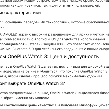
даться своим новым устройством в кратчайшие сроки. Удобный
ором как для новичков, так и для опытных пользователей.
ие характеристики
h 3 оснащены передовыми технологиями, которые обеспечиваю
ки:
й
: AMOLED экран с высоким разрешением для ярких и четких и
а
: Совместимость с Android и iOS для удобства использования.
проницаемость
: Степень защиты IP68, что позволяет использов
чение
: Bluetooth 5.0 для стабильного соединения с вашим смар
сы OnePlus Watch 3: Цена и доступность
е часы OnePlus Watch 3 делает их доступными для широкой ауд
 моделями на рынке и убедиться, что покупка OnePlus Watch 3
аты, чтобы сделать процесс покупки максимально удобным.
оит выбрать OnePlus Watch 3?
тва предложений на рынке, OnePlus Watch 3 выделяются благод
 выбрать именно эту модель:
ое соотношение цена-качество
: Вы получаете многофункционал