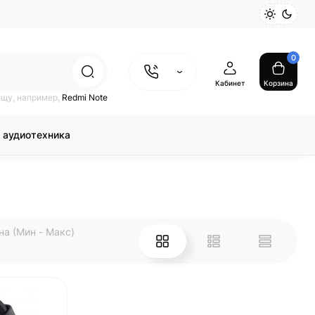
0
Кабинет
Корзина
ищу, например,
Redmi Note
 аудиотехника
на (Мин - Макс)