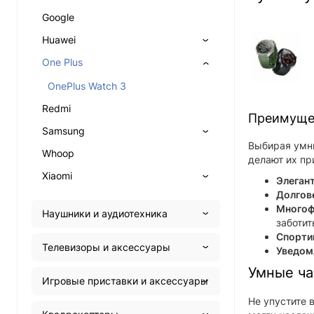
Google
Huawei
One Plus
OnePlus Watch 3
Redmi
Преимущес
Samsung
Выбирая умны
Whoop
делают их пр
Xiaomi
Элеган
Долгов
Многоф
Наушники и аудиотехника
заботит
Спорти
Телевизоры и аксессуары
Уведомл
Умные ча
Игровые приставки и аксессуары
Не упустите 