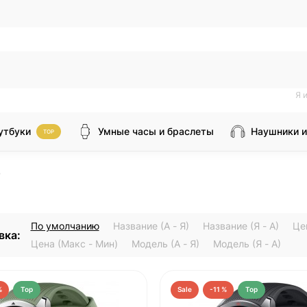
Я 
утбуки
Умные часы и браслеты
Наушники и
TOP
3
По умолчанию
Название (А - Я)
Название (Я - А)
Це
вка:
Цена (Макс - Мин)
Модель (А - Я)
Модель (Я - А)
%
Top
Sale
-11 %
Top