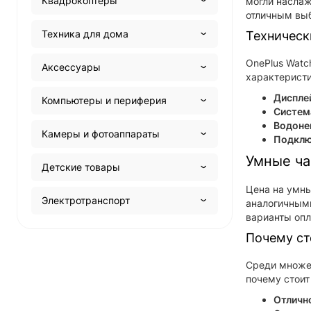
Квадрокоптеры
могли наслаж
отличным выб
Техника для дома
Техническ
OnePlus Watc
Аксессуары
характеристи
Диспле
Компьютеры и периферия
Систем
Водоне
Камеры и фотоаппараты
Подклю
Умные ча
Детские товары
Цена на умны
Электротранспорт
аналогичными
варианты опл
Почему ст
Среди множес
почему стоит
Отличн