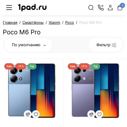
0
Главная
Смартфоны
Xiaomi
Poco
Poco M6 Pro
Poco M6 Pro
По умолчанию
Фильтр
Sale
-11 %
Top
Sale
-11 %
Top