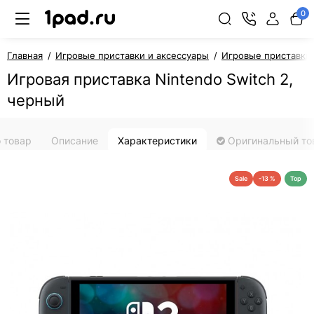
0
Главная
Игровые приставки и аксессуары
Игровые приставки
Игровая приставка Nintendo Switch 2,
черный
 товар
Описание
Характеристики
Оригинальный то
Sale
-13 %
Top