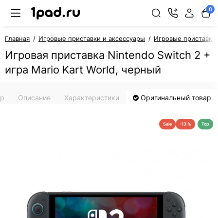
0
Главная
Игровые приставки и аксессуары
Игровые приставки
Игровая приставка Nintendo Switch 2 +
игра Mario Kart World, черный
ар
Описание
Характеристики
Оригинальный товар
Sale
-13 %
Top