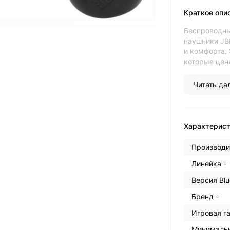
Краткое опи
Беспроводны
наушники JB
и комфорта.
которые ценя
Читать дал
Характерис
Производи
Линейка -
Версия Blu
Бренд -
Игровая га
Минимальн