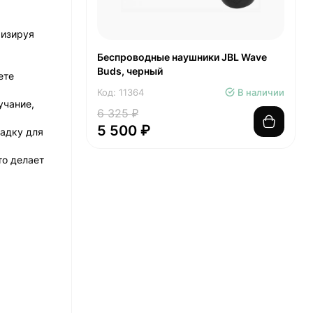
мизируя
Беспроводные наушники JBL Wave
Buds, черный
ете
Код: 11364
В наличии
учание,
6 325 ₽
5 500 ₽
садку для
то делает