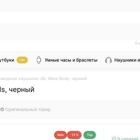
Я 
утбуки
Умные часы и браслеты
Наушники и
TOP
оводные наушники JBL Wave Buds, черный
s, черный
Оригинальный товар
Sale
-13 %
Top
В наличии