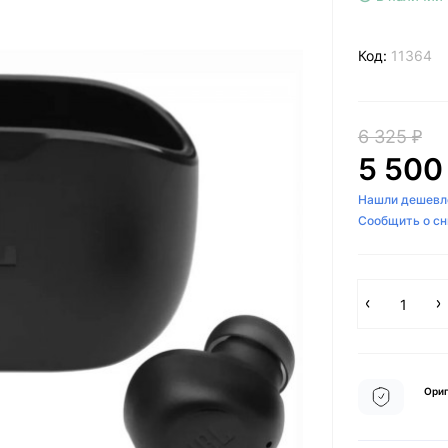
Код:
11364
6 325 ₽
5 500
Нашли дешевл
Сообщить о с
Ориг