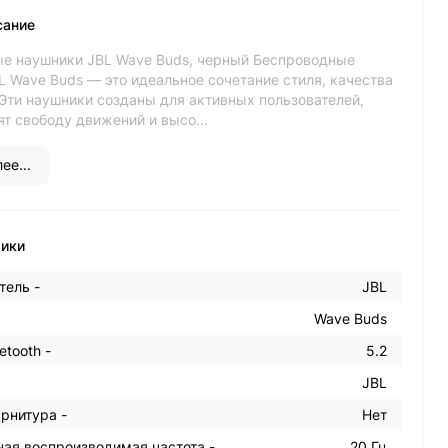
сание
е наушники JBL Wave Buds, черный Беспроводные
L Wave Buds — это идеальное сочетание стиля, качества
 Эти наушники созданы для активных пользователей,
т свободу движений и высо...
ее...
тики
тель -
JBL
Wave Buds
etooth -
5.2
JBL
рнитура -
Нет
ая воспроизводимая частота -
20 Гц