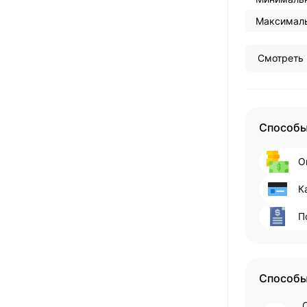
Максималь
Смотреть 
Способы
О
К
П
Способы