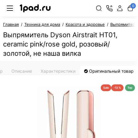
0
Главная
Техника для дома
Красота и здоровье
Выпрямители
Выпрямитель Dyson Airstrait HT01,
сeramic pink/rose gold, розовый/
золотой, не наша вилка
ар
Описание
Характеристики
Оригинальный товар
Sale
-13 %
Top