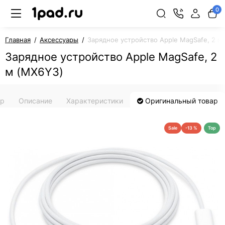
0
Главная
Аксессуары
Зарядное устройство Apple MagSafe, 2 м
Зарядное устройство Apple MagSafe, 2
м (MX6Y3)
ар
Описание
Характеристики
Оригинальный товар
Sale
-13 %
Top