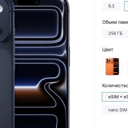
6.3
Объем пам
256 ГБ
Цвет
Количество
eSIM + e
nano SIM