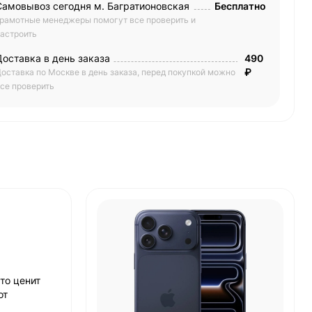
Самовывоз сегодня м. Багратионовская
Бесплатно
рамотные менеджеры помогут все проверить и
астроить
Доставка в день заказа
490
₽
оставка по Москве в день заказа, перед покупкой можно
се проверить
то ценит
от