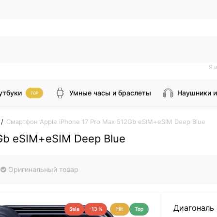
Я 
утбуки
Умные часы и браслеты
Наушники и
TOP
Смартфон Apple iPhone 17 Pro Max 512Gb eSIM+eSIM Deep Blue
2Gb eSIM+eSIM Deep Blue
Оригинальный товар
Диагональ 
Sale
-13 %
Hit
Top