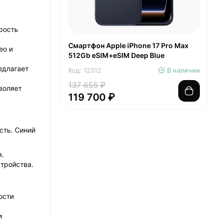
рость
Смартфон Apple iPhone 17 Pro Max
ео и
512Gb eSIM+eSIM Deep Blue
едлагает
Код: 12312
В наличии
137 655 ₽
воляет
119 700 ₽
сть. Синий
я.
тройства.
ости
и