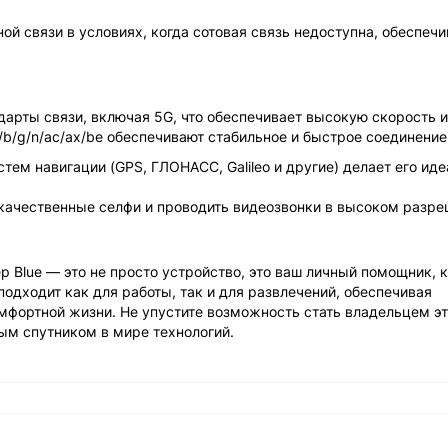
ной связи в условиях, когда сотовая связь недоступна, обеспечи
дарты связи, включая 5G, что обеспечивает высокую скорость и
a/b/g/n/ac/ax/be обеспечивают стабильное и быстрое соединение
тем навигации (GPS, ГЛОНАСС, Galileo и другие) делает его ид
 качественные селфи и проводить видеозвонки в высоком разре
p Blue — это не просто устройство, это ваш личный помощник, 
подходит как для работы, так и для развлечений, обеспечивая
фортной жизни. Не упустите возможность стать владельцем эт
ым спутником в мире технологий.