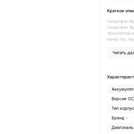
Краткое опи
Смартфон App
Смартфон Ap
технологий и
качество, пр
Читать дал
Характерис
Аккумулят
Версия ОС
Тип корпус
Бренд -
Диагональ