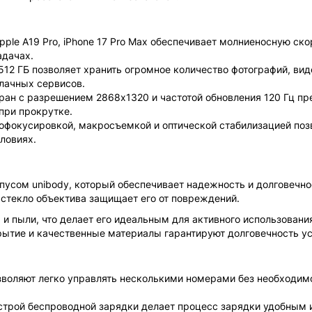
ple A19 Pro, iPhone 17 Pro Max обеспечивает молниеносную ско
адачах.
512 ГБ позволяет хранить огромное количество фотографий, вид
лачных сервисов.
кран с разрешением 2868x1320 и частотой обновления 120 Гц пр
при прокрутке.
тофокусировкой, макросъемкой и оптической стабилизацией поз
ловиях.
рпусом unibody, который обеспечивает надежность и долговечно
 стекло объектива защищает его от повреждений.
и пыли, что делает его идеальным для активного использовани
рытие и качественные материалы гарантируют долговечность ус
зволяют легко управлять несколькими номерами без необходим
строй беспроводной зарядки делает процесс зарядки удобным 