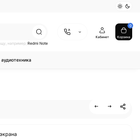
0
Кабинет
Корзина
ищу, например,
Redmi Note
 аудиотехника
экрана