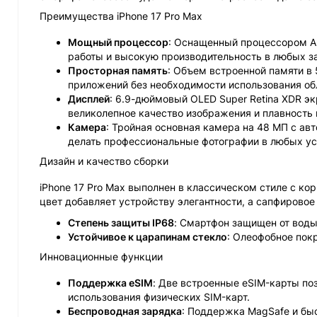
Преимущества iPhone 17 Pro Max
Мощный процессор
: Оснащенный процессором Ap
работы и высокую производительность в любых з
Просторная память
: Объем встроенной памяти в 
приложений без необходимости использования об
Дисплей
: 6.9-дюймовый OLED Super Retina XDR э
великолепное качество изображения и плавность 
Камера
: Тройная основная камера на 48 МП с ав
делать профессиональные фотографии в любых ус
Дизайн и качество сборки
iPhone 17 Pro Max выполнен в классическом стиле с ко
цвет добавляет устройству элегантности, а сапфировое
Степень защиты IP68
: Смартфон защищен от воды 
Устойчивое к царапинам стекло
: Олеофобное пок
Инновационные функции
Поддержка eSIM
: Две встроенные eSIM-карты по
использования физических SIM-карт.
Беспроводная зарядка
: Поддержка MagSafe и бы