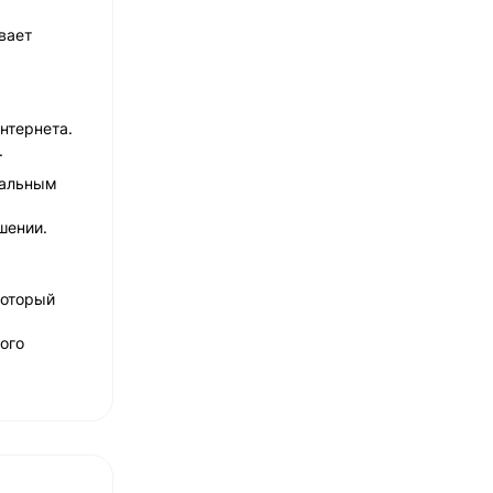
вает
нтернета.
.
еальным
шении.
который
ого