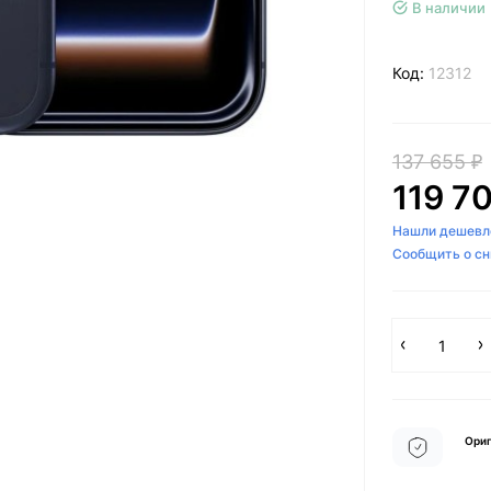
В наличии
Код:
12312
137 655 ₽
119 7
Нашли дешевл
Сообщить о с
Ориг