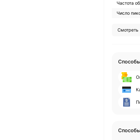
Частота об
Число пикс
Смотреть 
Способы
О
К
П
Способы