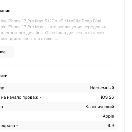
сание
le iPhone 17 Pro Max 512Gb eSIM+eSIM Deep Blue
ple iPhone 17 Pro Max — это воплощение передовых
 элегантного дизайна. Он создан для тех, кто ценит
оизводительность и стиль. ...
ее...
тики
ор -
Несъемный
 на начало продаж -
iOS 26
а -
Классический
Apple
 экрана -
6.9