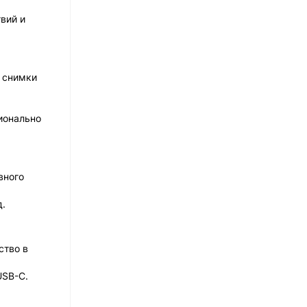
вий и
е снимки
ионально
вного
д.
ство в
USB-C.