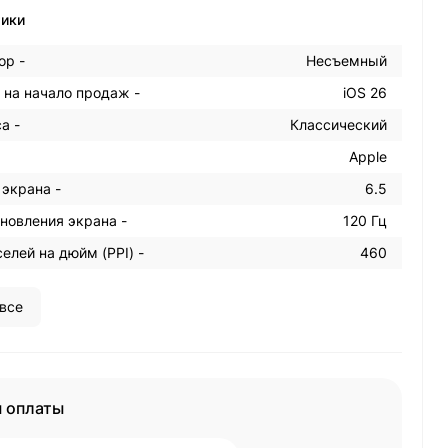
тики
ор -
Несъемный
 на начало продаж -
iOS 26
а -
Классический
Apple
 экрана -
6.5
новления экрана -
120 Гц
елей на дюйм (PPI) -
460
все
 оплаты