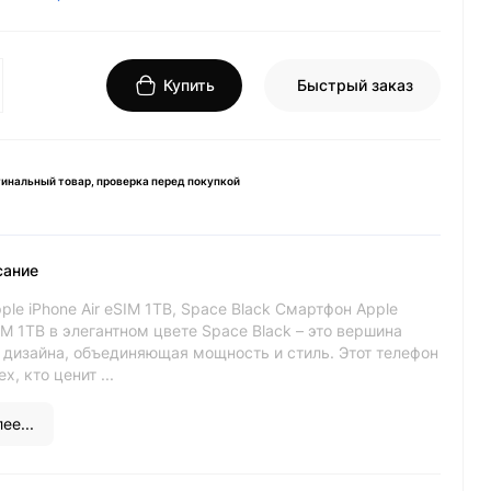
Купить
Быстрый заказ
инальный товар, проверка перед покупкой
сание
le iPhone Air eSIM 1TB, Space Black Смартфон Apple
SIM 1TB в элегантном цвете Space Black – это вершина
и дизайна, объединяющая мощность и стиль. Этот телефон
х, кто ценит ...
ее...