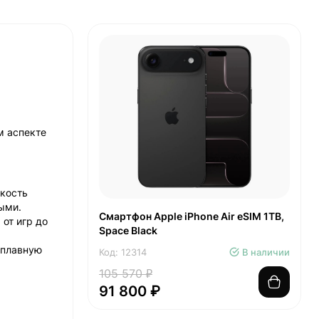
м аспекте
ркость
ыми.
Смартфон Apple iPhone Air eSIM 1TB,
 от игр до
Space Black
 плавную
Код: 12314
В наличии
105 570 ₽
91 800 ₽