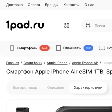
Доставка
Оплата
Бренды
Контакты
О нас
Смартфоны
Планшеты
Но
SALE
NEW
Главная
Смартфоны
Apple iPhone
Apple iPhone Air
Смарт
Смартфон Apple iPhone Air eSIM 1TB, S
Все про товар
Описание
Характеристики