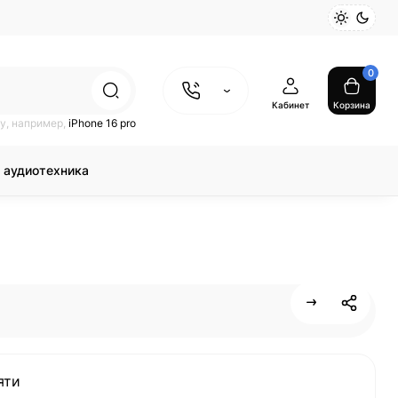
0
Кабинет
Корзина
у, например,
iPhone 16 pro
 аудиотехника
яти