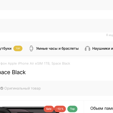
Я ищ
утбуки
Умные часы и браслеты
Наушники и
TOP
фон Apple iPhone Air eSIM 1TB, Space Black
pace Black
Оригинальный товар
Объем пам
Sale
-13 %
Top