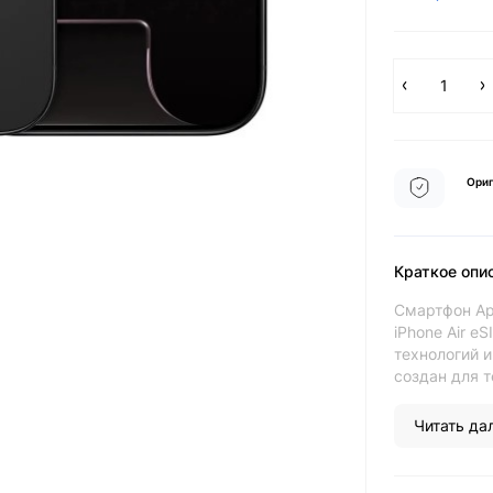
Ориг
Краткое опи
Смартфон App
iPhone Air e
технологий 
создан для те
Читать дал