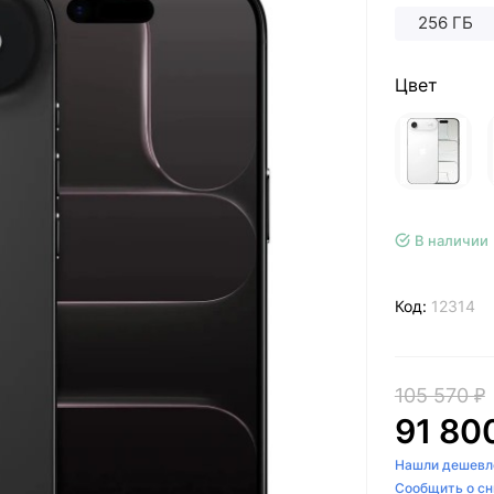
256 ГБ
Цвет
В наличии
Код:
12314
105 570 ₽
91 80
Нашли дешевл
Сообщить о с