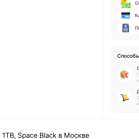
О
К
П
Способы
Г
н
Д
в
 1TB, Space Black в Москве