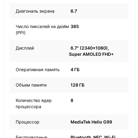
Диагональ экрана
6.7
Число пикселей на дюйм
385
(PPI)
Дисплей
6.7" (2340×1080),
Super AMOLED FHD+
Оперативная память
4 ГБ
Объем памяти
128 ГБ
Количество ядер
8
процессора
Процессор
MediaTek Helio G99
Беспроводные
Bluetooth, NFC, Wi-Fi,