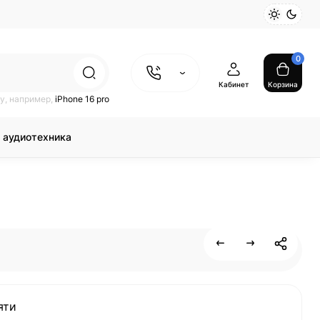
0
Кабинет
Корзина
у, например,
iPhone 16 pro
 аудиотехника
яти