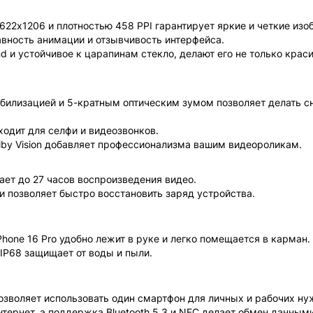
22x1206 и плотностью 458 PPI гарантирует яркие и четкие изо
авность анимации и отзывчивость интерфейса.
nd и устойчивое к царапинам стекло, делают его не только крас
абилизацией и 5-кратным оптическим зумом позволяет делать с
одит для селфи и видеозвонков.
lby Vision добавляет профессионализма вашим видеороликам.
ет до 27 часов воспроизведения видео.
 позволяет быстро восстановить заряд устройства.
Phone 16 Pro удобно лежит в руке и легко помещается в карман
IP68 защищает от воды и пыли.
позволяет использовать один смартфон для личных и рабочих ну
тернет, а поддержка Bluetooth 5.3 и NFC делает обмен данны