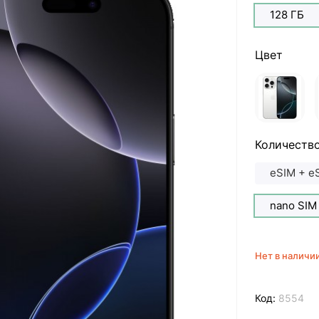
128 ГБ
Цвет
Количество
eSIM + e
nano SIM
Нет в наличи
Код:
8554