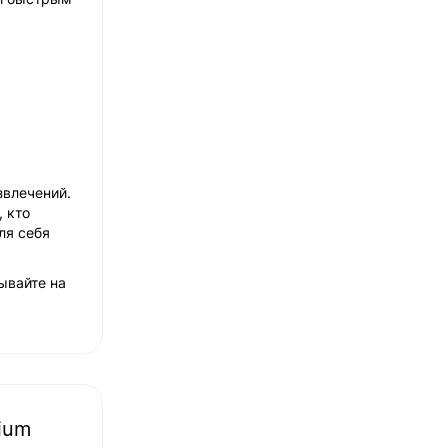
звлечений.
 кто
ля себя
ывайте на
ium