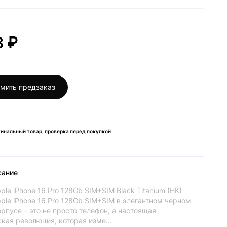
8 ₽
мить предзаказ
инальный товар, проверка перед покупкой
сание
le iPhone 16 Pro 128Gb SIM+SIM Black Titanium (HK)
ple iPhone 16 Pro 128Gb SIM+SIM в элегантном черном
рпусе – это не просто телефон, а настоящая
кая революция, которая изме...