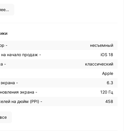
ее...
тики
ор -
несъемный
 на начало продаж -
iOS 18
а -
классический
Apple
 экрана -
6.3
новления экрана -
120 Гц
елей на дюйм (PPI) -
458
все