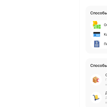
Способы
О
К
П
Способы
Г
н
Д
в