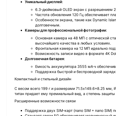
Уникальный дисплей
:
6.3-дюймовый OLED экран с разрешением 26
Частота обновления 120 Гц обеспечивает пл
Особенности экрана, такие как Dynamic Isla
долговечным.
Камеры для профессиональной фотографии
:
Основная камера на 48 МП с оптической ст
высочайшего качества в любых условиях.
Фронтальная камера на 12 МП идеально подх
Возможность записи видео в формате 4K Do
Долговечная батарея
:
Емкость аккумулятора 3555 мА⋅ч обеспечива
Поддержка быстрой и беспроводной зарядки
Компактный и стильный дизайн
С весом всего 199 г и размерами 71.5x149.6x8.25 мм, i
титан придает ему премиальный вид, а степень защиты 
Расширенные возможности связи
Поддержка двух SIM-карт (nano SIM + nano SIM) 
Стандарт связи 5G обеспечивает молниеносный ин