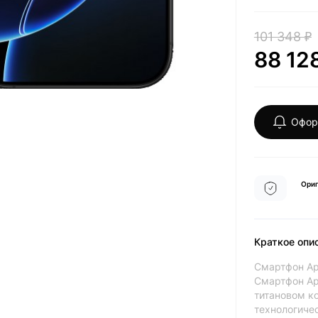
101 348 ₽
88 12
Офор
Ориг
Краткое опи
Смартфон App
Смартфон Ap
титановом ко
технологичес