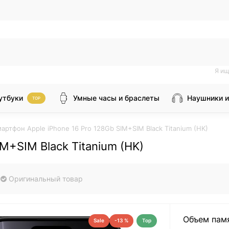
Я ищ
утбуки
Умные часы и браслеты
Наушники и
TOP
артфон Apple iPhone 16 Pro 128Gb SIM+SIM Black Titanium (HK)
M+SIM Black Titanium (HK)
Оригинальный товар
Объем пам
Sale
-13 %
Top