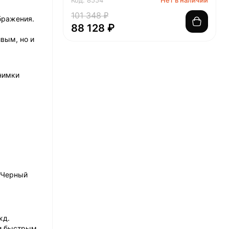
Код: 8554
Нет в наличии
101 348 ₽
бражения.
88 128 ₽
ивым, но и
нимки
. Черный
жд.
ми быстрым