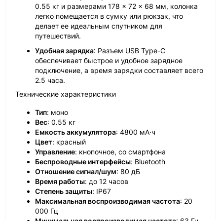
0.55 кг и размерами 178 × 72 × 68 мм, колонка
легко помещается в сумку или рюкзак, что
делает ее идеальным спутником для
путешествий.
Удобная зарядка
: Разъем USB Type-C
обеспечивает быстрое и удобное зарядное
подключение, а время зарядки составляет всего
2.5 часа.
Технические характеристики
Тип
: моно
Вес
: 0.55 кг
Емкость аккумулятора
: 4800 мА·ч
Цвет
: красный
Управление
: кнопочное, со смартфона
Беспроводные интерфейсы
: Bluetooth
Отношение сигнал/шум
: 80 дБ
Время работы
: до 12 часов
Степень защиты
: IP67
Максимальная воспроизводимая частота
: 20
000 Гц
Минимальная воспроизводимая частота
: 63 Гц