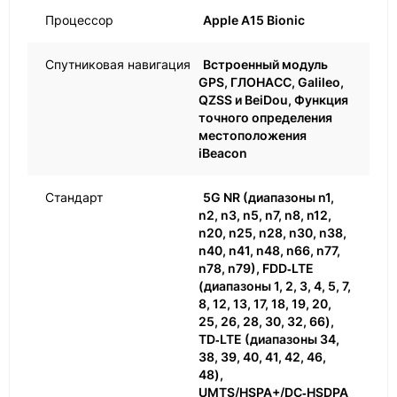
Процессор
Apple A15 Bionic
Спутниковая навигация
Встроенный модуль
GPS, ГЛОНАСС, Galileo,
QZSS и BeiDou, Функция
точного определения
местоположения
iBeacon
Стандарт
5G NR (диапазоны n1,
n2, n3, n5, n7, n8, n12,
n20, n25, n28, n30, n38,
n40, n41, n48, n66, n77,
n78, n79), FDD‑LTE
(диапазоны 1, 2, 3, 4, 5, 7,
8, 12, 13, 17, 18, 19, 20,
25, 26, 28, 30, 32, 66),
TD‑LTE (диапазоны 34,
38, 39, 40, 41, 42, 46,
48),
UMTS/HSPA+/DC‑HSDPA