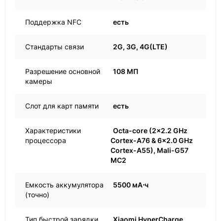
Поддержка NFC
есть
Стандарты связи
2G, 3G, 4G(LTE)
Разрешение основной
108 МП
камеры
Слот для карт памяти
есть
Характеристики
Octa-core (2x2.2 GHz
процессора
Cortex-A76 & 6x2.0 GHz
Cortex-A55), Mali-G57
MC2
Емкость аккумулятора
5500 мА⋅ч
(точно)
Тип быстрой зарядки
Xiaomi HyperCharge