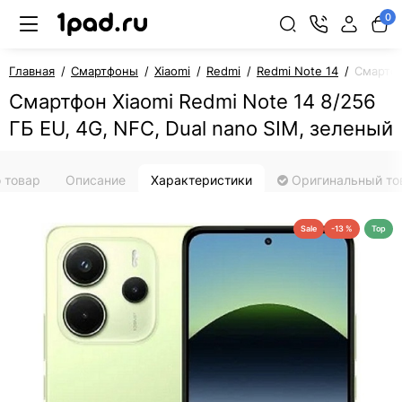
0
Главная
Смартфоны
Xiaomi
Redmi
Redmi Note 14
Смартфо
Смартфон Xiaomi Redmi Note 14 8/256
ГБ EU, 4G, NFС, Dual nano SIM, зеленый
 товар
Описание
Характеристики
Оригинальный то
Sale
-13 %
Top