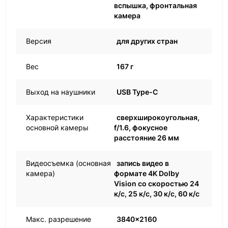
вспышка, фронтальная
камера
Версия
для других стран
Вес
167 г
Выход на наушники
USB Type-C
Характеристики
сверхширокоугольная,
основной камеры
f/1.6, фокусное
расстояние 26 мм
Видеосъемка (основная
запись видео в
камера)
формате 4K Dolby
Vision со скоростью 24
к/с, 25 к/с, 30 к/с, 60 к/с
Макс. разрешение
3840x2160