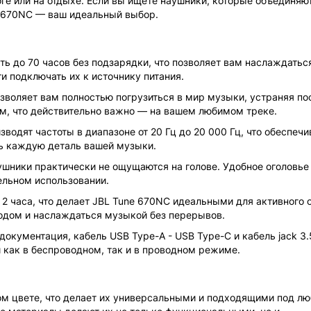
ге или на отдыхе. Если вы ищете наушники, которые объединяют
e 670NC — ваш идеальный выбор.
ть до 70 часов без подзарядки, что позволяет вам наслаждать
и подключать их к источнику питания.
озволяет вам полностью погрузиться в мир музыки, устраняя п
ом, что действительно важно — на вашем любимом треке.
зводят частоты в диапазоне от 20 Гц до 20 000 Гц, что обеспечи
ь каждую деталь вашей музыки.
наушники практически не ощущаются на голове. Удобное оголовье
льном использовании.
 2 часа, что делает JBL Tune 670NC идеальными для активного 
одом и наслаждаться музыкой без перерывов.
 документация, кабель USB Type-A - USB Type-C и кабель jack 3
и как в беспроводном, так и в проводном режиме.
м цвете, что делает их универсальными и подходящими под лю