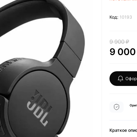
Код:
10193
9 900 ₽
9 000
Офор
Ориг
Краткое опи