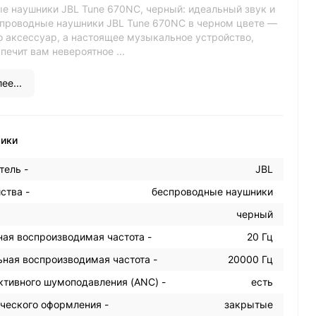
е наушники JBL Tune 670NC, черный: идеальный звук и
проводные наушники JBL Tune 670NC в черном цвете —
о аксессуар, а настоящее музыкальное устройство,
печит вам невероятное ...
ее...
тики
тель -
JBL
ства -
беспроводные наушники
черный
ая воспроизводимая частота -
20 Гц
ная воспроизводимая частота -
20000 Гц
ктивного шумоподавления (ANC) -
есть
ического оформления -
закрытые