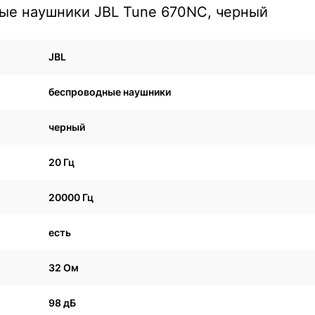
ые наушники JBL Tune 670NC, черный
JBL
беспроводные наушники
черный
20 Гц
20000 Гц
есть
32 Ом
98 дБ