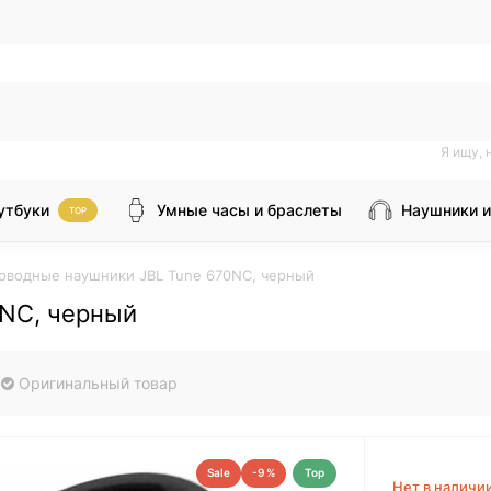
Я ищу, 
утбуки
Умные часы и браслеты
Наушники и
TOP
оводные наушники JBL Tune 670NC, черный
0NC, черный
Оригинальный товар
Sale
-9 %
Top
Нет в наличи