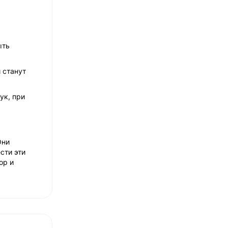
ыть
 станут
ук, при
Они
сти эти
ор и