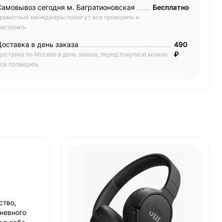
Самовывоз сегодня м. Багратионовская
Бесплатно
рамотные менеджеры помогут все проверить и
астроить
Доставка в день заказа
490
₽
оставка по Москве в день заказа, перед покупкой можно
се проверить
ство,
дневного