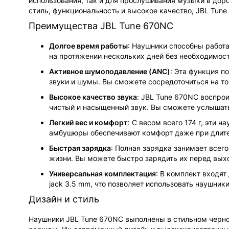
использования, так и для прослушивания музыки в доро
стиль, функциональность и высокое качество, JBL Tun
Преимущества JBL Tune 670NC
Долгое время работы
: Наушники способны работа
на протяжении нескольких дней без необходимост
Активное шумоподавление (ANC)
: Эта функция п
звуки и шумы. Вы сможете сосредоточиться на т
Высокое качество звука
: JBL Tune 670NC воспрои
чистый и насыщенный звук. Вы сможете услышат
Легкий вес и комфорт
: С весом всего 174 г, эти 
амбушюры обеспечивают комфорт даже при длите
Быстрая зарядка
: Полная зарядка занимает всего
жизни. Вы можете быстро зарядить их перед вых
Универсальная комплектация
: В комплект входят
jack 3.5 mm, что позволяет использовать наушник
Дизайн и стиль
Наушники JBL Tune 670NC выполнены в стильном черно