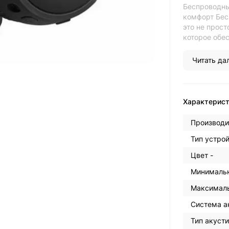
Беспроводны
комфорт Бес
это не прост
которое обес
Читать дал
Характерис
Производи
Тип устрой
Цвет -
Минимальн
Максималь
Система а
Тип акуст