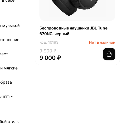
 в себе
ся музыкой
Беспроводные наушники JBL Tune
670NC, черный
осторонние
Код: 10193
Нет в наличии
9 900 ₽
вает
9 000 ₽
 и мягкие
образа
.5 mm -
бой стиль