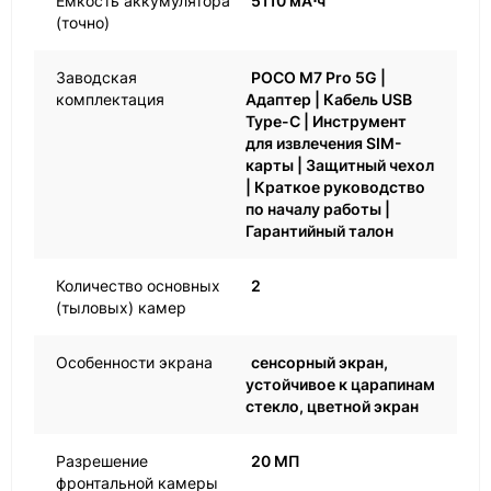
Емкость аккумулятора
5110 мА⋅ч
(точно)
Заводская
POCO M7 Pro 5G |
комплектация
Адаптер | Кабель USB
Type-C | Инструмент
для извлечения SIM-
карты | Защитный чехол
| Краткое руководство
по началу работы |
Гарантийный талон
Количество основных
2
(тыловых) камер
Особенности экрана
сенсорный экран,
устойчивое к царапинам
стекло, цветной экран
Разрешение
20 МП
фронтальной камеры