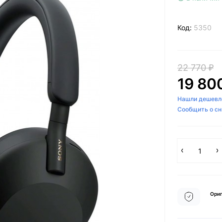
Код:
5350
22 770 ₽
19 80
Нашли дешевл
Сообщить о с
Ориг