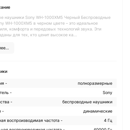
сание
ые наушники Sony WH-1000XM5 Черный Беспроводные
ny WH-1000XM5 в черном цвете – это идеальное
иля, комфорта и передовых технологий звука. Эти
даны для тех, кто ценит высокое ка...
ее...
тики
ия -
полноразмерные
тель -
Sony
ства -
беспроводные наушники
 -
динамические
ая воспроизводимая частота -
4 Гц
ная воспроизводимая частота -
40000 Гц