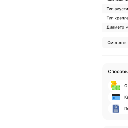
Тип акуст
Тип крепле
Диаметр м
Смотреть 
Способы
О
К
П