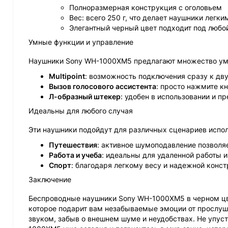
Полноразмерная конструкция с оголовьем
Вес: всего 250 г, что делает наушники легк
Элегантный черный цвет подходит под любо
Умные функции и управление
Наушники Sony WH-1000XM5 предлагают множество умн
Multipoint
: возможность подключения сразу к дв
Вызов голосового ассистента
: просто нажмите к
Л-образный штекер
: удобен в использовании и 
Идеальны для любого случая
Эти наушники подойдут для различных сценариев испол
Путешествия
: активное шумоподавление позволя
Работа и учеба
: идеальны для удаленной работы и
Спорт
: благодаря легкому весу и надежной конст
Заключение
Беспроводные наушники Sony WH-1000XM5 в черном цвет
которое подарит вам незабываемые эмоции от прослу
звуком, забыв о внешнем шуме и неудобствах. Не упус