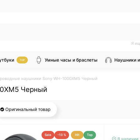
Я ищ
утбуки
Умные часы и браслеты
Наушники и
TOP
роводные наушники Sony WH-1000XM5 Черный
00XM5 Черный
Оригинальный товар
Sale
-13 %
Hit
Top
В наличии