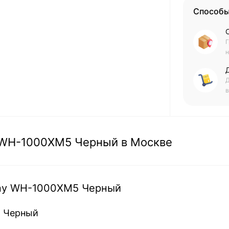
Способы
Г
н
Д
в
 WH-1000XM5 Черный в Москве
ny WH-1000XM5 Черный
5 Черный