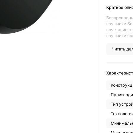
Краткое опи
Беспроводн
наушники So
сочетание ст
наушники соз
Читать дал
Характерис
Конструкц
Производи
Тип устрой
Технология
Минимальн
Максималь