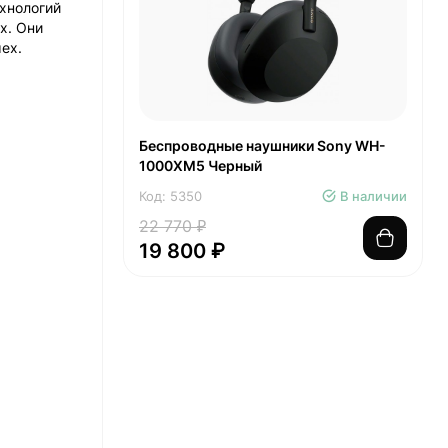
хнологий
х. Они
ех.
Беспроводные наушники Sony WH-
1000XM5 Черный
Код: 5350
В наличии
22 770 ₽
19 800 ₽