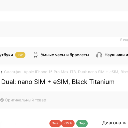
Я ищ
утбуки
Умные часы и браслеты
Наушники и
TOP
Смартфон Apple iPhone 15 Pro Max 1TB, Dual: nano SIM + eSIM, Blac
Dual: nano SIM + eSIM, Black Titanium
Оригинальный товар
Диагональ 
Sale
-13 %
Top