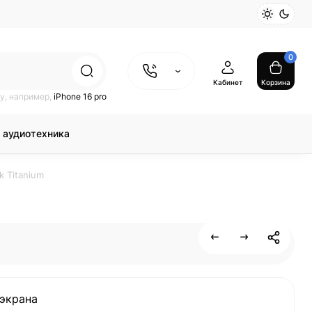
0
Кабинет
Корзина
у, например,
iPhone 16 pro
 аудиотехника
k Titanium
экрана