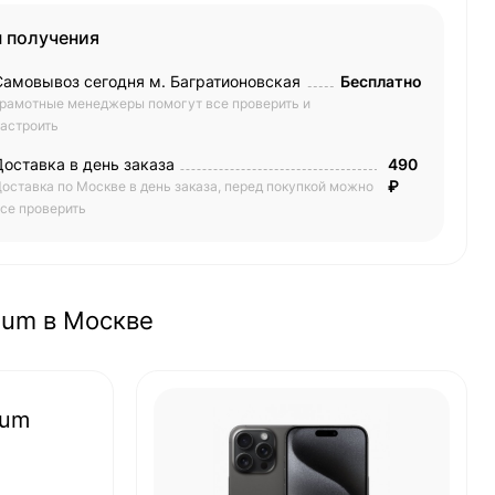
 получения
Самовывоз сегодня м. Багратионовская
Бесплатно
рамотные менеджеры помогут все проверить и
астроить
Доставка в день заказа
490
₽
оставка по Москве в день заказа, перед покупкой можно
се проверить
nium в Москве
ium