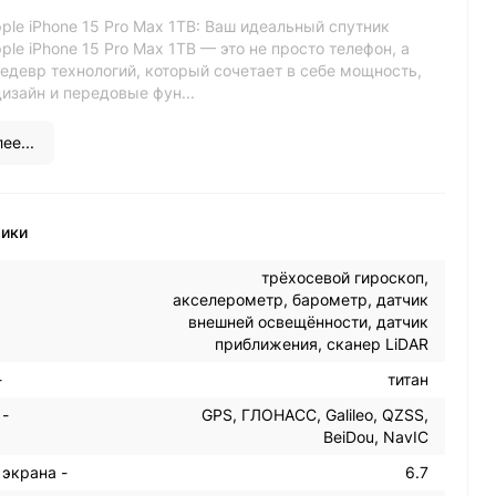
le iPhone 15 Pro Max 1TB: Ваш идеальный спутник
le iPhone 15 Pro Max 1TB — это не просто телефон, а
едевр технологий, который сочетает в себе мощность,
изайн и передовые фун...
ее...
тики
трёхосевой гироскоп,
акселерометр, барометр, датчик
внешней освещённости, датчик
приближения, сканер LiDAR
-
титан
 -
GPS, ГЛОНАСС, Galileo, QZSS,
BeiDou, NavIC
 экрана -
6.7