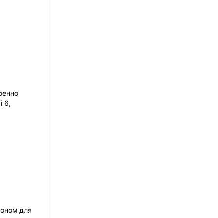
бенно
 6,
ьоном для