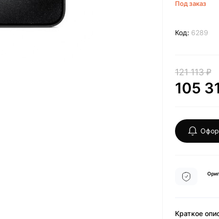
Под заказ
Код:
6289
121 113 ₽
105 3
Офор
Ориг
Краткое опи