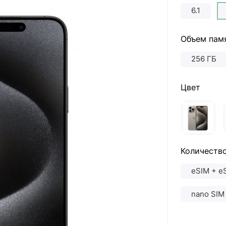
6.1
Объем пам
256 ГБ
Цвет
Количество
eSIM + e
nano SIM