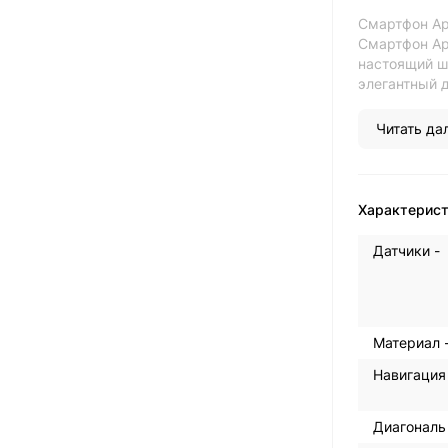
Смартфон App
Смартфон App
настоящий ш
элегантный д
Читать дал
Характерис
Датчики -
Материал 
Навигация
Диагональ