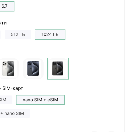
6.7
яти
512 ГБ
1024 ГБ
 SIM-карт
SIM
nano SIM + eSIM
 + nano SIM