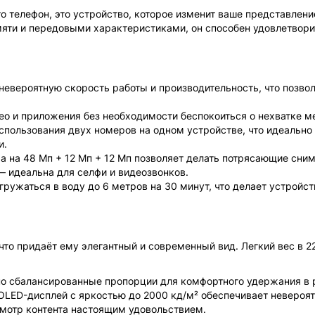
то телефон, это устройство, которое изменит ваше представлени
яти и передовыми характеристиками, он способен удовлетвор
 невероятную скорость работы и производительность, что позво
део и приложения без необходимости беспокоиться о нехватке м
использования двух номеров на одном устройстве, что идеально
и.
а на 48 Мп + 12 Мп + 12 Мп позволяет делать потрясающие сним
— идеальна для селфи и видеозвонков.
гружаться в воду до 6 метров на 30 минут, что делает устройст
что придаёт ему элегантный и современный вид. Легкий вес в 22
но сбалансированные пропорции для комфортного удержания в 
 OLED-дисплей с яркостью до 2000 кд/м² обеспечивает невероя
смотр контента настоящим удовольствием.