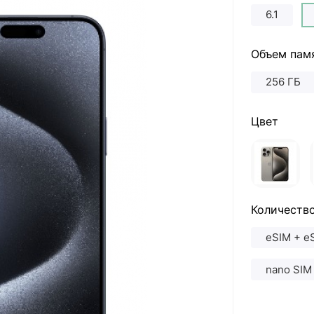
6.1
Объем пам
256 ГБ
Цвет
Количество
eSIM + e
nano SIM