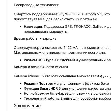
Беспроводные технологии
Смартфон поддерживает 5G, Wi-Fi 6 и Bluetooth 5.3, ч
присутствует NFC для бесконтактных платежей.
Навигация
: Поддержка GPS, ГЛОНАСС, Galileo и 
прокладывать маршруты.
Время работы и зарядка
С аккумулятором емкостью 4422 мА·ч вы сможете насла
Max идеальным спутником на протяжении всего дня.
Разъем USB Type-C
: Удобный и универсальный ра
Камера и возможности съемки
Камера iPhone 15 Pro Max оснащена множеством функц
Режим «Портрет»
с улучшенным эффектом боке
Функция Smart HDR 5
для улучшения качества сн
Ночной режим time-lapse
для съемки в условиях 
Технология Photonic Engine
для обработки изобр
Заключение