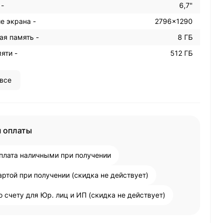
 -
6,7"
е экрана -
2796x1290
ая память -
8 ГБ
яти -
512 ГБ
все
 оплаты
плата наличными при получении
артой при получении (скидка не действует)
о счету для Юр. лиц и ИП (скидка не действует)