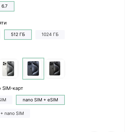
6.7
яти
512 ГБ
1024 ГБ
 SIM-карт
SIM
nano SIM + eSIM
 + nano SIM