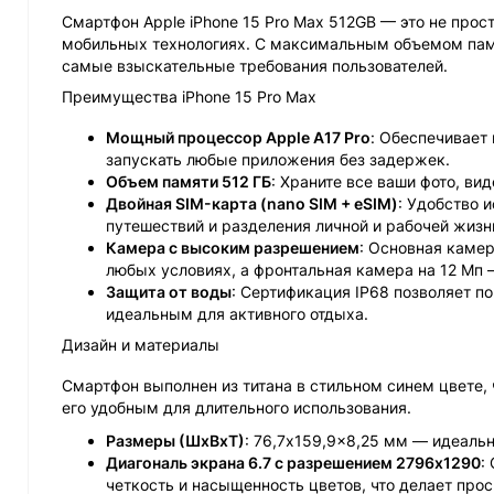
Смартфон Apple iPhone 15 Pro Max 512GB — это не прос
мобильных технологиях. С максимальным объемом пам
самые взыскательные требования пользователей.
Преимущества iPhone 15 Pro Max
Мощный процессор Apple A17 Pro
: Обеспечивает
запускать любые приложения без задержек.
Объем памяти 512 ГБ
: Храните все ваши фото, ви
Двойная SIM-карта (nano SIM + eSIM)
: Удобство 
путешествий и разделения личной и рабочей жизн
Камера с высоким разрешением
: Основная камер
любых условиях, а фронтальная камера на 12 Мп 
Защита от воды
: Сертификация IP68 позволяет по
идеальным для активного отдыха.
Дизайн и материалы
Смартфон выполнен из титана в стильном синем цвете, 
его удобным для длительного использования.
Размеры (ШxВxТ)
: 76,7x159,9x8,25 мм — идеаль
Диагональ экрана 6.7 с разрешением 2796x1290
:
четкость и насыщенность цветов, что делает про