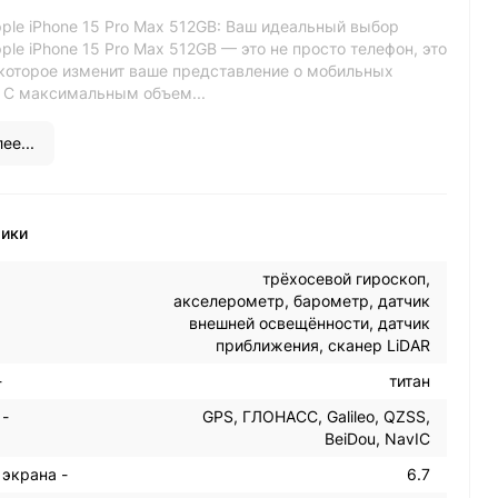
ple iPhone 15 Pro Max 512GB: Ваш идеальный выбор
le iPhone 15 Pro Max 512GB — это не просто телефон, это
 которое изменит ваше представление о мобильных
. С максимальным объем...
ее...
тики
трёхосевой гироскоп,
акселерометр, барометр, датчик
внешней освещённости, датчик
приближения, сканер LiDAR
-
титан
 -
GPS, ГЛОНАСС, Galileo, QZSS,
BeiDou, NavIC
 экрана -
6.7