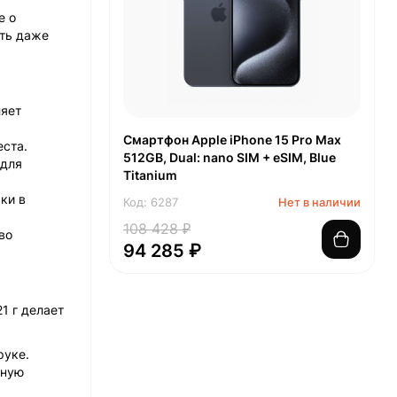
е о
ить даже
ляет
Смартфон Apple iPhone 15 Pro Max
еста.
512GB, Dual: nano SIM + eSIM, Blue
 для
Titanium
ки в
Код: 6287
Нет в наличии
108 428 ₽
во
94 285 ₽
1 г делает
руке.
тную