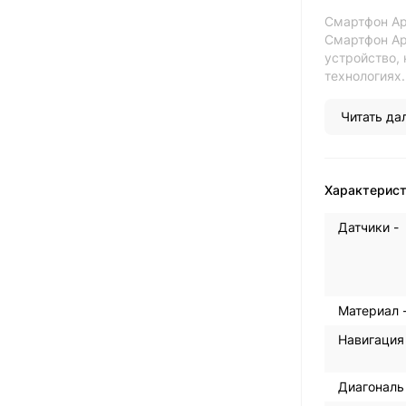
Смартфон Ap
Смартфон App
устройство,
технологиях
Читать дал
Характерис
Датчики -
Материал 
Навигация
Диагональ