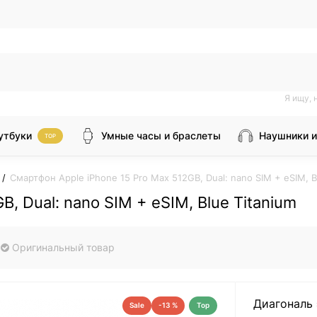
Я ищу, 
утбуки
Умные часы и браслеты
Наушники и
TOP
Смартфон Apple iPhone 15 Pro Max 512GB, Dual: nano SIM + eSIM, B
, Dual: nano SIM + eSIM, Blue Titanium
Оригинальный товар
Диагональ 
Sale
-13 %
Top