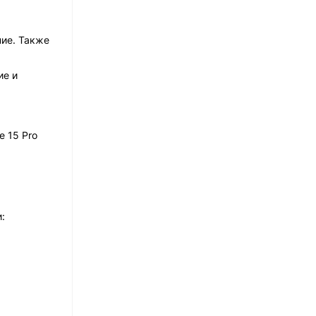
ние. Также
ие и
 15 Pro
: