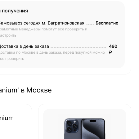
 получения
Самовывоз сегодня м. Багратионовская
Бесплатно
рамотные менеджеры помогут все проверить и
астроить
Доставка в день заказа
490
₽
оставка по Москве в день заказа, перед покупкой можно
се проверить
tanium' в Москве
anium