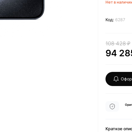
Нет в наличи
Код:
6287
108 428 ₽
94 28
Офор
Ориг
Краткое опи