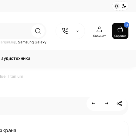
0
Кабинет
Корзина
например,
Samsung Galaxy
 аудиотехника
lue Titanium
экрана