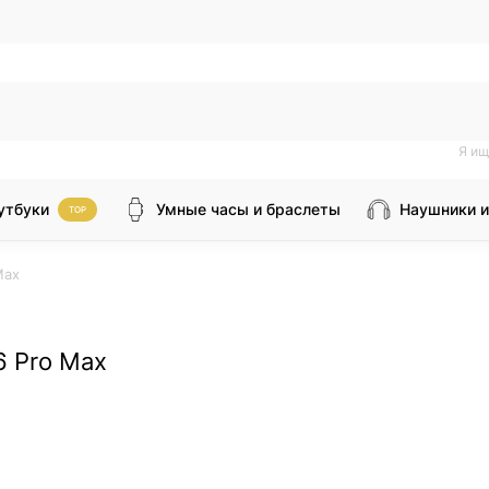
Я ищ
утбуки
Умные часы и браслеты
Наушники и
TOP
Max
6 Pro Max